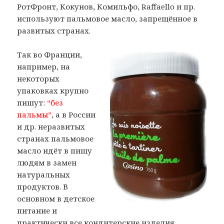
РотФронт, Кокунов, Комильфо, Raffaello и пр.
используют пальмовое масло, запрещённое в
развитых странах.
Так во Франции,
например, на
некоторых
упаковках крупно
пишут:
“без
пальмы”
, а в России
и др. неразвитых
странах пальмовое
масло идёт в пищу
людям в замен
натуральных
продуктов. В
основном в детское
питание и
практически все кондитерские изделия.