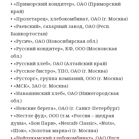
• «Приморский кондитер», ОАО (Приморский
край)
• «Пролетарец», хлебокомбинат, ОАО (г. Москва)
• «Раевский», сахарный завод, ОАО (Респ.
Башкортостан)
• «Русич», ОАО (Новосибирская обл.)
• «Русский кондитер», КФ, ООО (Московская
обл.)
• «Русский хлеб», ОАО (Алтайский край)
• «Русское бистро», ТПО, ОАО (г. Москва)
• «Русторг», группа компаний, ООО (г. Москва)
• «МСК», ЗАО (г. Москва)
• «Навашинский хлеб», ОАО (Нижегородская
обл.)
• «Невские берега», ОАО (г. Санкт-Петербург)
• «Нестле фуд», ООО (т.м. «Россия – щедрая
душа», «Бон Пари», «Nescafe Classic», «Nuts»,
«Шок», «Золотая марка») (г. Москва)
• «Нефтекамский хлебокомбинат», ОАО (Респ.