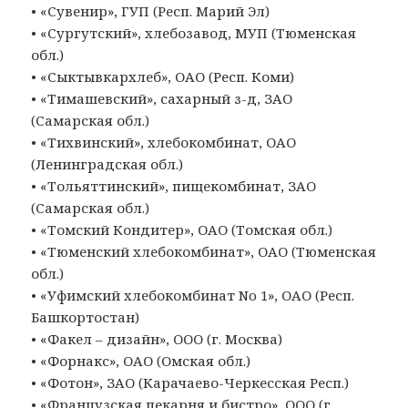
• «Сувенир», ГУП (Респ. Марий Эл)
• «Сургутский», хлебозавод, МУП (Тюменская
обл.)
• «Сыктывкархлеб», ОАО (Респ. Коми)
• «Тимашевский», сахарный з-д, ЗАО
(Самарская обл.)
• «Тихвинский», хлебокомбинат, ОАО
(Ленинградская обл.)
• «Тольяттинский», пищекомбинат, ЗАО
(Самарская обл.)
• «Томский Кондитер», ОАО (Томская обл.)
• «Тюменский хлебокомбинат», ОАО (Тюменская
обл.)
• «Уфимский хлебокомбинат No 1», ОАО (Респ.
Башкортостан)
• «Факел – дизайн», ООО (г. Москва)
• «Форнакс», ОАО (Омская обл.)
• «Фотон», ЗАО (Карачаево-Черкесская Респ.)
• «Французская пекарня и бистро», ООО (г.